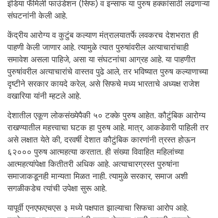
इंडिया फॅमिली फाउंडेशन (सिफ) व इन्साफ या पुरुष हक्कांसाठी लढणाऱ्या
संघटनांनी केली आहे.
केंद्रीय आरोग्य व कुटुंब कल्याण मंत्रालयातर्फे लवकरच देशभरात ही
पाहणी केली जाणार आहे. त्यामुळे त्यात पुरुषांवरील अत्याचारांचाही
समावेश असला पाहिजे, असा या संघटनांचा आग्रह आहे. या पाहणीत
पुरुषांवरील अत्याचारांचे वास्तव पुढे आले, तर भविष्यात पुरुष कल्याणाच्या
दृष्टीने सरकार कायदे करेल, असे सिफचे मध्य भारताचे अध्यक्ष राजेश
वखारिया यांनी म्हटले आहे.
देशातील एकूण लोकसंख्येपैकी ५० टक्के पुरुष आहेत. कौटुंबिक आरोग्य
राखण्यातील महत्त्वाचा घटक हा पुरुष आहे. मात्र, आकडेवारी पाहिली तर
असे लक्षात येते की, दरवर्षी देशात कौटुंबिक कारणांनी त्रस्त होऊन
६२००० पुरुष आत्महत्या करतात. ही संख्या विवाहित महिलांच्या
आत्महत्यांपेक्षा कितीतरी अधिक आहे. अत्याचारग्रस्त पुरुषांना
समाजाकडूनही मान्यता मिळत नाही. त्यामुळे सरकार, समाज अशी
सगळीकडेच त्यांची उपेक्षा सुरू आहे.
यापूर्वी एनएफएचएस ३ मध्ये पक्षपात झाल्याचा सिफचा आरोप आहे.