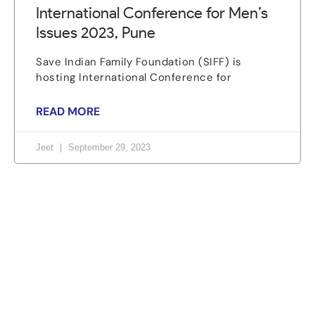
International Conference for Men’s
Issues 2023, Pune
Save Indian Family Foundation (SIFF) is
hosting International Conference for
READ MORE
Jeet
September 29, 2023
Let's change the world, Join
us now!
Be part of a growing movement that stands for
fairness, dignity, and real change. Your time and
voice can make a difference.