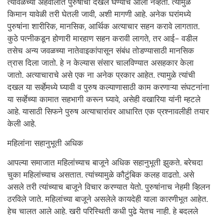
त्यावेळच्या अहवालात पुरुषांची दखल घेण्याच आली नव्हती. त्यामुळे
किमान यावेळी तरी घेतली जावी, अशी मागणी आहे. अनेक घरांमध्ये
पुरुषांना शारीरिक, मानसिक, आर्थिक अत्याचार सहन करावे लागतात.
कुठे पत्नीकडून होणारी मारहाण सहन करावी लागते, तर आई- वडील
तसेच अन्य जवळच्या नातेवाइकांपासून संबंध तोडण्यासाठी मानसिक
त्रास दिला जातो. हे न केल्यास संसार चालविण्यात असहकार केला
जातो. अत्याचाराचे असे एक ना अनेक प्रकार आहेत. त्यामुळे त्यांची
दखल या सर्व्हेमध्ये घ्यावी व पुरुष कल्याणासाठी काम करणाऱ्या संघटनांना
या सर्व्हेच्या कामात सहभागी करून घ्यावे, असेही वखारिया यांनी म्हटले
आहे. यासाठी सिफने पुरुष अत्याचारांवर आधारित एक प्रश्नावलीही तयार
केली आहे.
महिलांना सहानुभूती अधिक
आपल्या समाजात महिलांच्याच बाजूने अधिक सहानुभूती झुकते. बरेचदा
चुका महिलांच्याच असतात. त्यांच्यामुळे कौटुंबिक कलह वाढतो. असे
असले तरी त्यांच्याच बाजूने विचार करण्यात येतो. पुरुषांनाच नेहमी व्हिलन
ठरविले जाते. महिलांच्या बाजूने असलेले कायदेही याला कारणीभूत आहेत.
हेच चालत आले आहे. खरी परिस्थिती कधी पुढे येतच नाही. हे बदलले